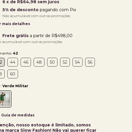
6
x de
R$64,98
sem juros
5% de desconto
pagando com Pix
Não acumulável com outras promoções
r mais detalhes
Frete grátis
a partir de
R$498,00
o acumulável com outras promoções
manho:
42
2
44
46
48
50
52
54
56
8
60
r:
Verde Militar
Guia de medidas
enção, nosso estoque é limitado, somos
a marca Slow Fashion! Não vai querer ficar