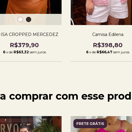
ISA CROPPED MERCEDEZ
Camisa Edilena
R$379,90
R$398,80
6
x de
R$63,32
sem juros
6
x de
R$66,47
sem juros
ra comprar com esse prod
FRETE GRÁTIS