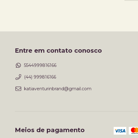
Entre em contato conosco
5544999816166
(44) 999816166
katiaventurinbrand@gmail.com
Meios de pagamento