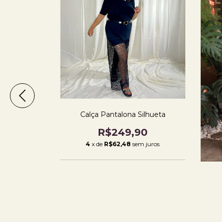
ná
Calça Pantalona Silhueta
00
R$249,90
m juros
4
x de
R$62,48
sem juros