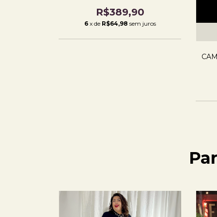
R$389,90
6
x de
R$64,98
sem juros
CAM
Pa