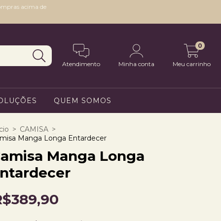
compras acima de
0
Atendimento
Minha conta
Meu carrinho
VOLUÇÕES
QUEM SOMOS
cio
>
CAMISA
>
misa Manga Longa Entardecer
amisa Manga Longa
ntardecer
R$389,90