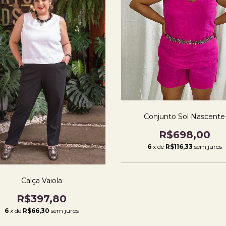
Conjunto Sol Nascente
R$698,00
6
x de
R$116,33
sem juros
Calça Vaiola
R$397,80
6
x de
R$66,30
sem juros