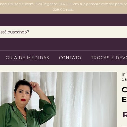
inda! Utilize o cupom: KV10 e ganhe 10% OFF em sua primeira compra para 
228,00 reais.
GUIA DE MEDIDAS
CONTATO
TROCAS E DE
Iní
Ca
C
E