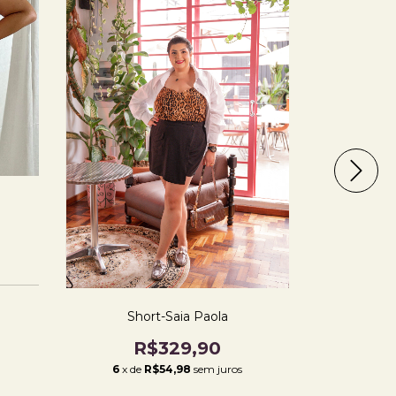
Sh
R
6
x de
Short-Saia Paola
R$329,90
6
x de
R$54,98
sem juros