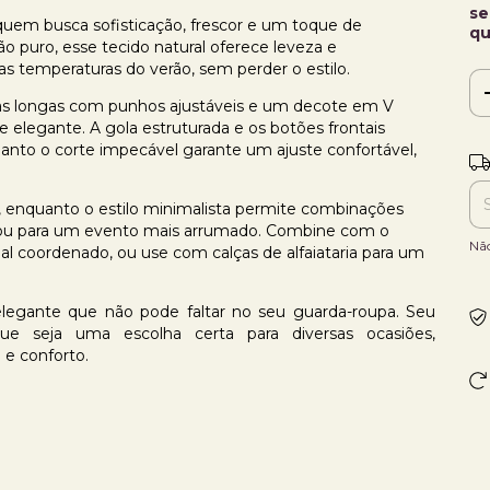
se
 quem busca sofisticação, frescor e um toque de
qu
 puro, esse tecido natural oferece leveza e
ltas temperaturas do verão, sem perder o estilo.
s longas com punhos ajustáveis e um decote em V
 elegante. A gola estruturada e os botões frontais
uanto o corte impecável garante um ajuste confortável,
Ent
ok, enquanto o estilo minimalista permite combinações
al ou para um evento mais arrumado. Combine com o
Nã
al coordenado, ou use com calças de alfaiataria para um
legante que não pode faltar no seu guarda-roupa. Seu
ue seja uma escolha certa para diversas ocasiões,
o e conforto.