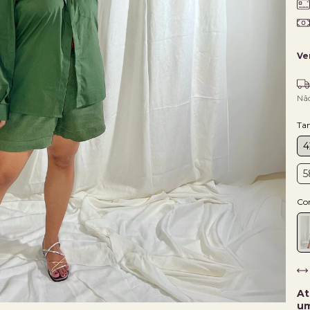
Ve
Nã
Ta
4
5
Co
At
um