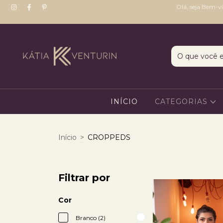
Olá, seja Bem-v
INÍCIO
CATEGORIAS
Início
>
CROPPEDS
Filtrar por
Cor
Branco (2)