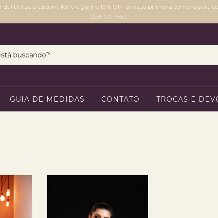
inda! Utilize o cupom: KV10 e ganhe 10% OFF em sua primeira compra para 
228,00 reais.
GUIA DE MEDIDAS
CONTATO
TROCAS E DE