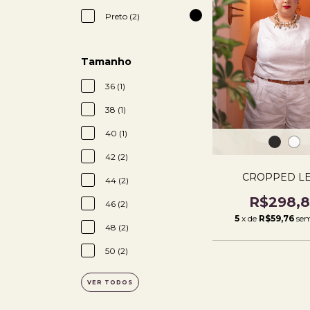
Preto (2)
Tamanho
36 (1)
38 (1)
40 (1)
42 (2)
CROPPED L
44 (2)
R$298,
46 (2)
5
x de
R$59,76
sem
48 (2)
50 (2)
VER TODOS