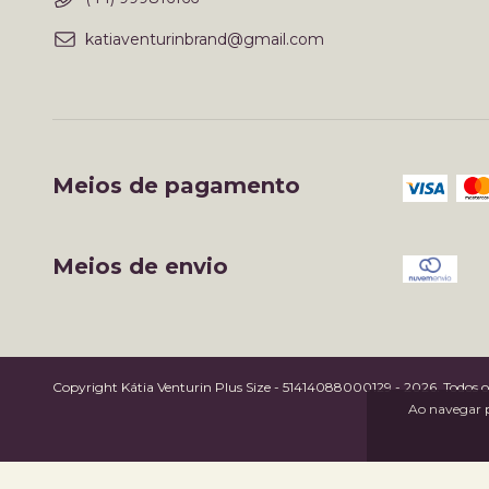
katiaventurinbrand@gmail.com
Meios de pagamento
Meios de envio
Copyright Kátia Venturin Plus Size - 51414088000129 - 2026. Todos os 
Ao navegar p