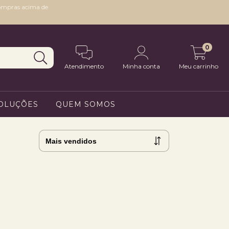
compras acima de
0
Atendimento
Minha conta
Meu carrinho
VOLUÇÕES
QUEM SOMOS