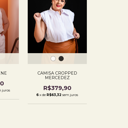
ENE
CAMISA CROPPED
MERCEDEZ
80
R$379,90
 juros
6
x de
R$63,32
sem juros