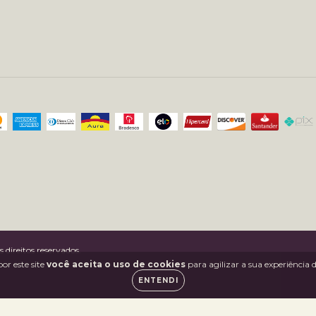
direitos reservados.
or este site
você aceita o uso de cookies
para agilizar a sua experiência
ENTENDI